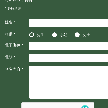
* 必須填寫
姓名 *
稱謂 *
先生
小姐
女士
電子郵件 *
電話 *
查詢內容 *