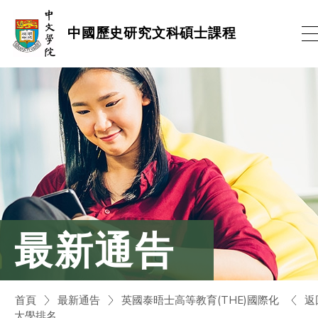
跳
中國歷史研究文科碩士課程
到
內
容
(按
輸
入
鍵)
最新通告
返
首頁
最新通告
英國泰晤士高等教育(THE)國際化
大學排名