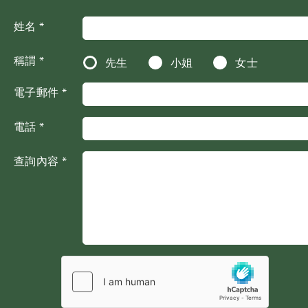
姓名 *
稱謂 *
先生
小姐
女士
電子郵件 *
電話 *
查詢內容 *