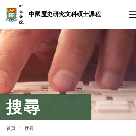
跳
中國歷史研究文科碩士課程
到
內
容
(按
輸
入
鍵)
搜尋
首頁
搜尋