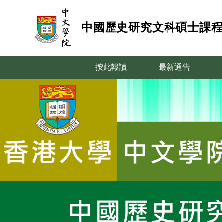
中國歷史研究文科碩士課
跳
按此報讀
最新通告
到
內
容
(按
輸
入
鍵)