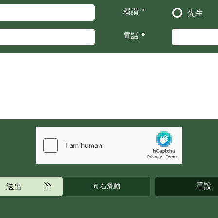
稱謂 *
先生
電話 *
重設
送出
向右滑動