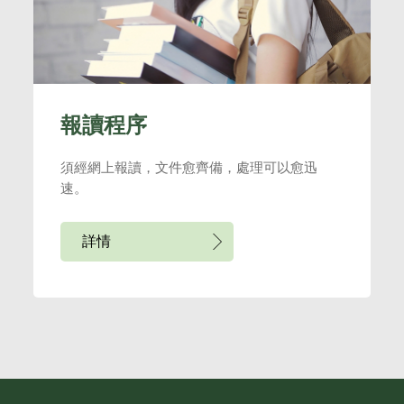
報讀程序
須經網上報讀，文件愈齊備，處理可以愈迅
速。
詳情