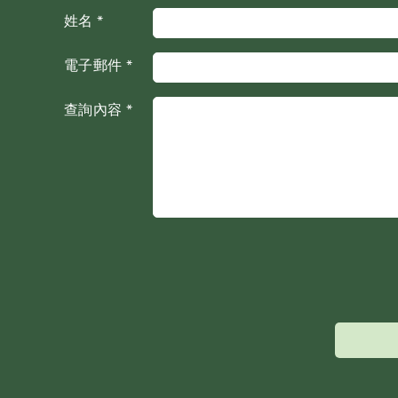
姓名 *
電子郵件 *
查詢內容 *