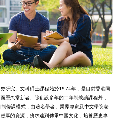
史研究」文科碩士課程始於1974年，是目前香港同
年而歷久常新者。除創設多年的二年制兼讀課程外，
年全日制修課模式，由著名學者、業界專家及中文學院老
院豐厚的資源，務求達到傳承中國文化，培養歷史專