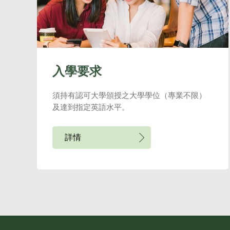
入學要求
須持有認可大學頒授之大學學位（專業不限）
及達到指定英語水平。
詳情