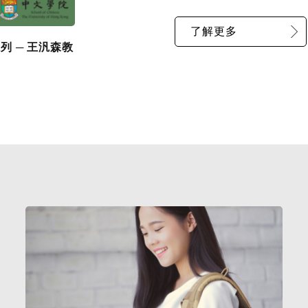
了解更多
列 ─ 王汎森教
英國泰晤士高等教育(THE)國際化大學排名