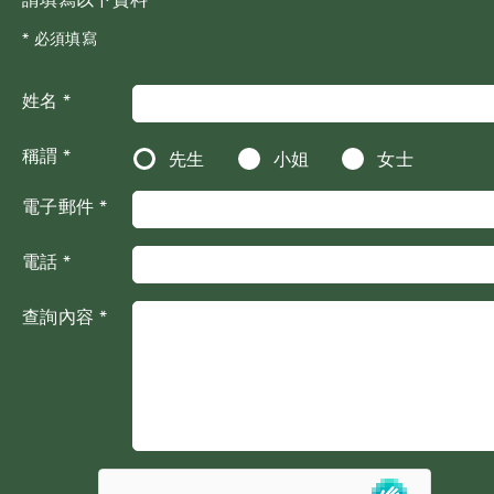
* 必須填寫
姓名 *
稱謂 *
先生
小姐
女士
電子郵件 *
電話 *
查詢內容 *