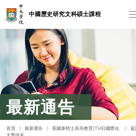
跳
中國歷史研究文科碩士課程
到
內
容
(按
輸
入
鍵)
最新通告
返
首頁
最新通告
英國泰晤士高等教育(THE)國際化
大學排名